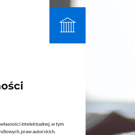
ości
własności intelektualnej, w tym
ndlowych, praw autorskich.