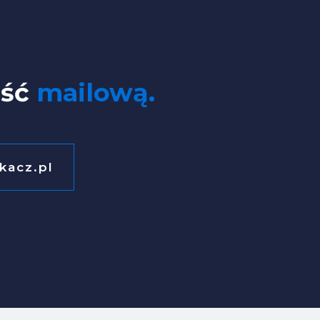
ość
mailową.
kacz.pl