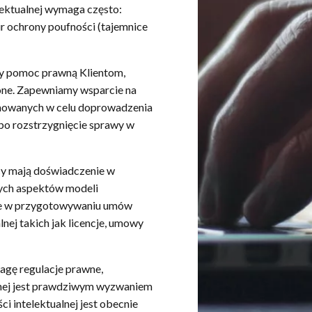
ektualnej wymaga często:
r ochrony poufności (tajemnice
my pomoc prawną Klientom,
zone. Zapewniamy wsparcie na
jmowanych w celu doprowadzenia
 po rozstrzygnięcie sprawy w
icy mają doświadczenie w
ych aspektów modeli
kże w przygotowywaniu umów
nej takich jak licencje, umowy
agę regulacje prawne,
lnej jest prawdziwym wyzwaniem
i intelektualnej jest obecnie