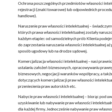
Ochrona poszczególnych przedmiotów własności intel
rejestracji (znaki towarowe) lub odpowiednich procedu
handlowe).
Naruszenie praw własności intelektualnej – świadczy
których prawa własności intelektualnej zostały narus
każdym etapie
:
: od samodzielnych prób Klienta pode
do zaprzestania naruszania własności intelektualnej aż
sposób ugodowy lub na drodze sądowej.
Komercjalizacja własności intelektualnej – nasi prawn
ustalaniu założeń biznesowych, opracowywaniu prawn
biznesowych, negocjacji warunków współpracy, a ta
dotyczących komercjalizacji praw własności intelektual
przeniesienia praw autorskich etc.
Nabycie praw własności intelektualnej – biorąc pod uw
uzyskiwanie lub nabywanie praw własności intelektua
dla każdej firmy. Jednocześnie nabywanie praw własnośc