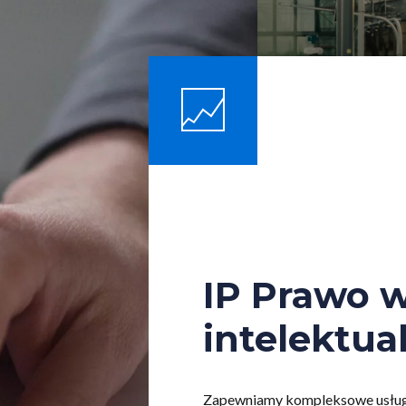
IP Prawo w
intelektua
Zapewniamy kompleksowe usługi 