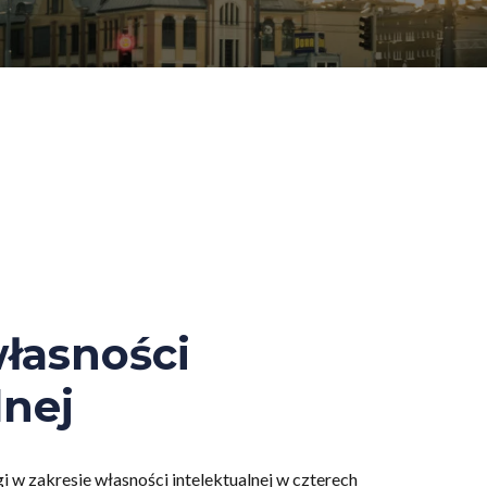
łasności
lnej
w zakresie własności intelektualnej w czterech