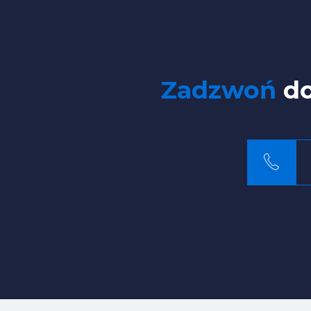
Zadzwoń
do