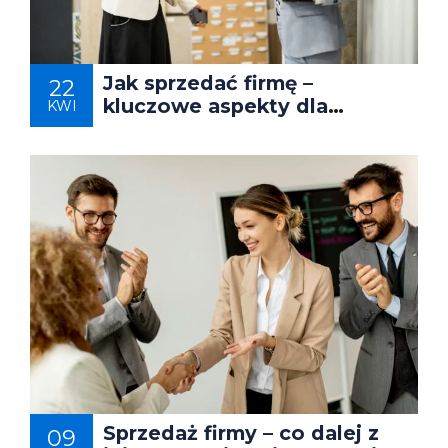
Jak sprzedać firmę –
22
kluczowe aspekty dla
KWI
właścicieli biznesów
Sprzedaż firmy – co dalej z
09