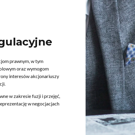
gulacyjne
cjom prawnym, w tym
opolowym oraz wymogom
rony interesów akcjonariuszy
ji.
e w zakresie fuzji i przejęć,
reprezentację w negocjacjach