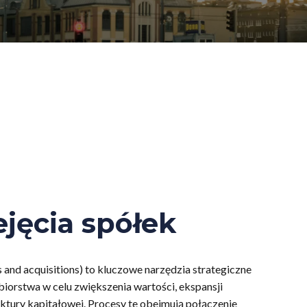
ejęcia spółek
 and acquisitions) to kluczowe narzędzia strategiczne
orstwa w celu zwiększenia wartości, ekspansji
uktury kapitałowej. Procesy te obejmują połączenie