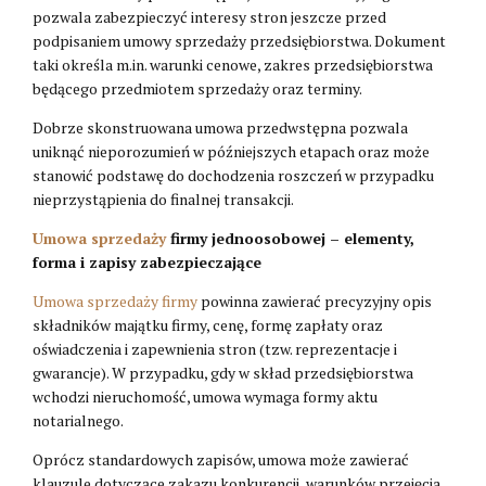
pozwala zabezpieczyć interesy stron jeszcze przed
podpisaniem umowy sprzedaży przedsiębiorstwa. Dokument
taki określa m.in. warunki cenowe, zakres przedsiębiorstwa
będącego przedmiotem sprzedaży oraz terminy.
Dobrze skonstruowana umowa przedwstępna pozwala
uniknąć nieporozumień w późniejszych etapach oraz może
stanowić podstawę do dochodzenia roszczeń w przypadku
nieprzystąpienia do finalnej transakcji.
Umowa sprzedaży
firmy jednoosobowej – elementy,
forma i zapisy zabezpieczające
Umowa sprzedaży firmy
powinna zawierać precyzyjny opis
składników majątku firmy, cenę, formę zapłaty oraz
oświadczenia i zapewnienia stron (tzw. reprezentacje i
gwarancje). W przypadku, gdy w skład przedsiębiorstwa
wchodzi nieruchomość, umowa wymaga formy aktu
notarialnego.
Oprócz standardowych zapisów, umowa może zawierać
klauzule dotyczące zakazu konkurencji, warunków przejęcia